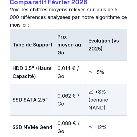
Comparatif Février 2026
Voici les chiffres moyens relevés sur plus de 5
000 références analysées par notre algorithme ce
mois-ci :
Prix
Évolution (vs
Type de Support
moyen au
2025)
Go
HDD 3.5" (Haute
0,014 € /
📉 -5%
Capacité)
Go
📈 +8%
0,062 € /
SSD SATA 2.5"
(pénurie
Go
NAND)
0,088 € /
SSD NVMe Gen4
📉 -12%
Go