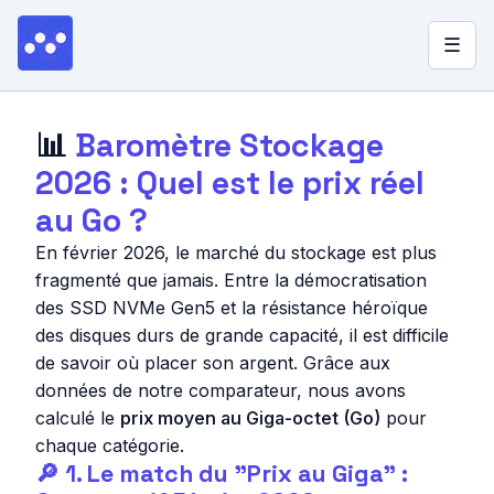
☰
▼
Quel stockage choisir ?
📊
Baromètre Stockage
2026 : Quel est le prix réel
Blog
au Go ?
Lexique
En février 2026, le marché du stockage est plus
À propos
fragmenté que jamais. Entre la démocratisation
des SSD NVMe Gen5 et la résistance héroïque
des disques durs de grande capacité, il est difficile
de savoir où placer son argent. Grâce aux
données de notre comparateur, nous avons
calculé le
prix moyen au Giga-octet (Go)
pour
chaque catégorie.
🔎 1. Le match du "Prix au Giga" :