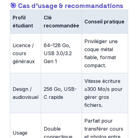
🎯 Cas d’usage & recommandations
Profil
Clé
Conseil pratique
étudiant
recommandée
Privilégier une
Licence /
64–128 Go,
coque métal
cours
USB 3.0/3.2
fiable, format
généraux
Gen 1
compact.
Vitesse écriture
Design /
256 Go, USB-
≥300 Mo/s pour
audiovisuel
C rapide
gérer gros
fichiers.
Parfait pour
Double
transférer cours
Usage
connectique
et photos entre