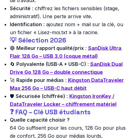
de travaux.
Sécurité
: chiffrez les fichiers sensibles (stage,
administratif). Une perte arrive vite.
Identification
: ajoutez nom + mail sur la clé, ou
un fichier « Lisez-moi.txt » à la racine.
💡 Sélection 2026
🔵
Meilleur rapport qualité/prix
:
SanDisk Ultra
Flair 128 Go – USB 3.0 (coque métal)
🔄
Polyvalente (USB-A + USB-C)
:
SanDisk Dual
Drive Go 128 Go – double connectique
🚀
Rapide pour médias
:
Kingston DataTraveler
Max 256 Go – USB-C haut débit
🛡️
Sécurisée (chiffrée)
:
Kingston IronKey /
DataTraveler Locker – chiffrement matériel
❓ FAQ – Clé USB étudiants
Quelle capacité choisir ?
64 Go suffisent pour les cours, 128 Go pour plus
de confort, 256 Go pour médias lourds.