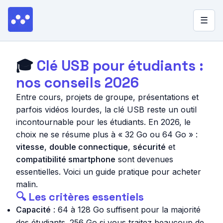
☰
▼
Quel stockage choisir ?
🎓
Clé USB pour étudiants :
nos conseils 2026
Blog
Entre cours, projets de groupe, présentations et
Lexique
parfois vidéos lourdes, la clé USB reste un outil
incontournable pour les étudiants. En 2026, le
À propos
choix ne se résume plus à « 32 Go ou 64 Go » :
vitesse
,
double connectique
,
sécurité
et
compatibilité smartphone
sont devenues
essentielles. Voici un guide pratique pour acheter
malin.
🔍 Les critères essentiels
Capacité
: 64 à 128 Go suffisent pour la majorité
des étudiants. 256 Go si vous traitez beaucoup de