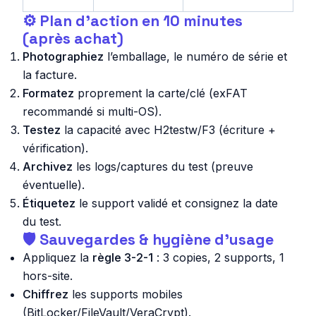
⚙️ Plan d’action en 10 minutes
(après achat)
Photographiez
l’emballage, le numéro de série et
la facture.
Formatez
proprement la carte/clé (exFAT
recommandé si multi-OS).
Testez
la capacité avec H2testw/F3 (écriture +
vérification).
Archivez
les logs/captures du test (preuve
éventuelle).
Étiquetez
le support validé et consignez la date
du test.
🛡️ Sauvegardes & hygiène d’usage
Appliquez la
règle 3-2-1
: 3 copies, 2 supports, 1
hors-site.
Chiffrez
les supports mobiles
(BitLocker/FileVault/VeraCrypt).