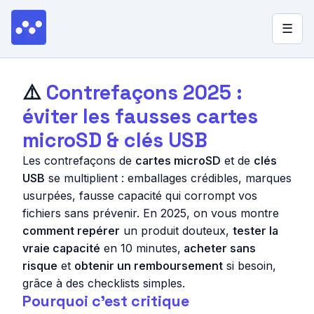
☰
▼
Quel stockage choisir ?
⚠️
Contrefaçons 2025 :
éviter les fausses cartes
Blog
microSD & clés USB
Lexique
Les contrefaçons de
cartes microSD
et de
clés
À propos
USB
se multiplient : emballages crédibles, marques
usurpées,
fausse capacité
qui corrompt vos
fichiers sans prévenir. En 2025, on vous montre
comment repérer
un produit douteux,
tester la
vraie capacité
en 10 minutes,
acheter sans
risque
et
obtenir un remboursement
si besoin,
grâce à des checklists simples.
Pourquoi c’est critique