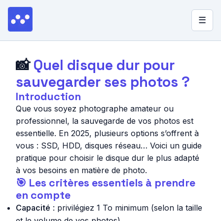
☰
▼
Quel stockage choisir ?
📸
Quel disque dur pour
sauvegarder ses photos ?
Blog
Introduction
Lexique
Que vous soyez photographe amateur ou
professionnel, la sauvegarde de vos photos est
À propos
essentielle. En 2025, plusieurs options s’offrent à
vous : SSD, HDD, disques réseau… Voici un guide
pratique pour choisir le disque dur le plus adapté
à vos besoins en matière de photo.
🎯 Les critères essentiels à prendre
en compte
Capacité
: privilégiez 1 To minimum (selon la taille
et le volume de vos photos)